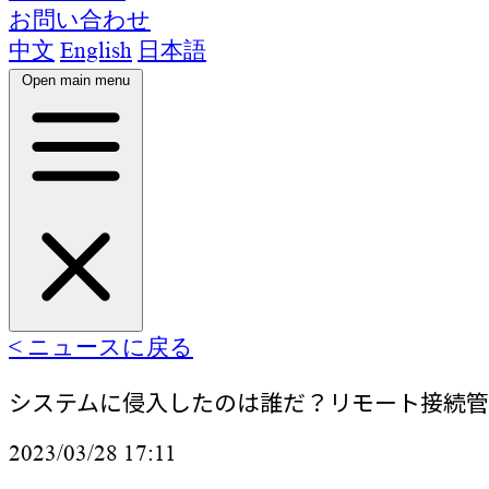
お問い合わせ
中文
English
日本語
Open main menu
ホーム
< ニュースに戻る
製品
機能紹介
対象顧客
システムに侵入したのは誰だ？リモート接続管
ニュース
開発チーム
お問い合わせ
2023/03/28 17:11