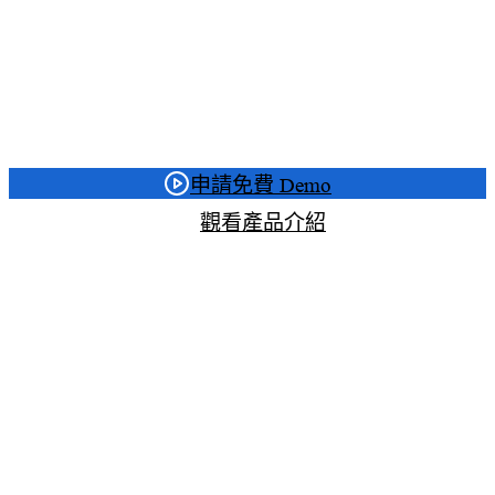
無需安裝，透過瀏覽器即可建立安全的虛擬桌面防
線，為企業提供安全、可控、可追蹤的遠端存取解
決方案。
申請免費 Demo
觀看產品介紹
app.sosi.com.tw/connections