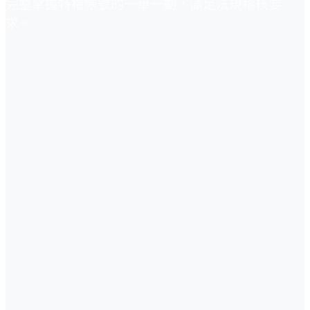
完整掌握特權帳號的一舉一動，滿足法規稽核要
求。